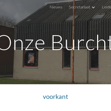
Nieuws
Secretariaat
Leidi
ip to main content
Skip to navigat
Onze Burch
voorkant