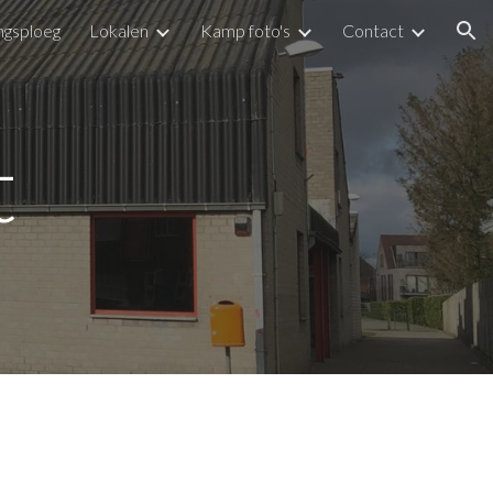
ngsploeg
Lokalen
Kamp foto's
Contact
ion
t